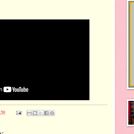
:50
: