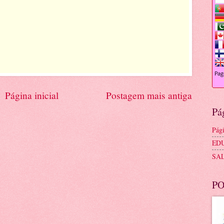
Página inicial
Postagem mais antiga
Pá
Pági
ED
SA
PO