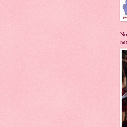
No
ne