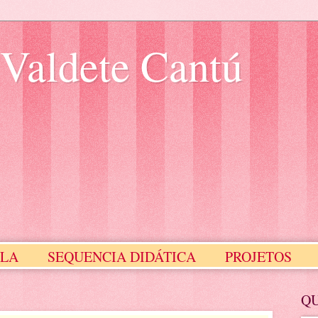
 Valdete Cantú
ULA
SEQUENCIA DIDÁTICA
PROJETOS
Meus Selinhos
MEUS SLIDES
Q