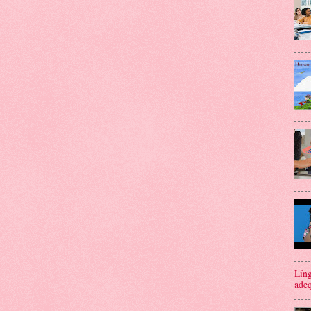
Líng
adeq