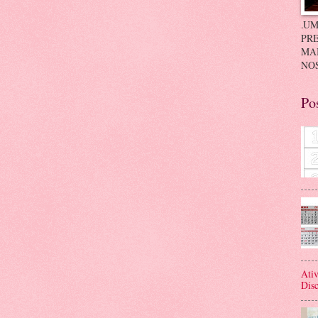
.UM
PRE
MA
NOS
Po
Ativ
Disc