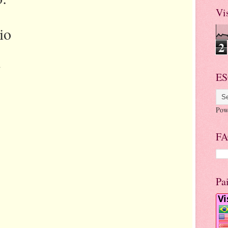
Vi
io
2
.
ES
Pow
FA
Pa