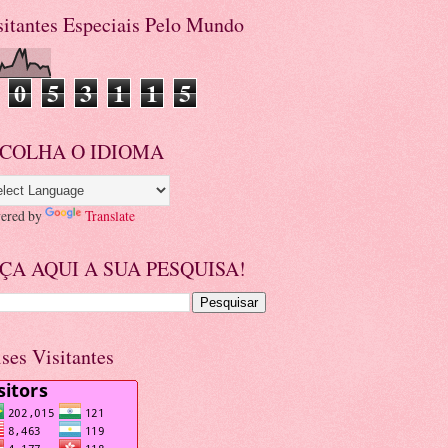
sitantes Especiais Pelo Mundo
0
5
3
1
1
5
COLHA O IDIOMA
ered by
Translate
ÇA AQUI A SUA PESQUISA!
ises Visitantes