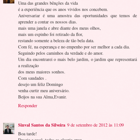
Uma das grandes bênções da vida
é a experiência que os anos vividos nos concebem.
Aniversariar é uma amostra das oportunidades que temos de
aprender a contar os nossos dias.
mais uma janela e abre diante dos meus olhos,
mais um espinho foi retirado da flor,
restando somente a beleza de tão bela data.
Com fé, na esperança e no empenho por ser melhor a cada dia.
Seguindo pelos caminhos da verdade e do amor.
Um dia encontrarei o mais belo jardim, o jardim que representará
a realização
dos meus maiores sonhos.
Com saudades .
desejo um feliz Domingo
venha curtir meu aniversário.
Beijos na sua Alma,Evanir.
Responder
Sinval Santos da Silveira
9 de setembro de 2012 às 11:09
Boa tarde!
Desejo a você..todas as alegria epaz.