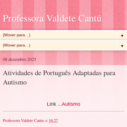
Professora Valdete Cantú
▼
▼
08 dezembro 2025
Atividades de Português Adaptadas para
Autismo
Link ...
Autismo
Professora Valdete Cantu
at
16:27