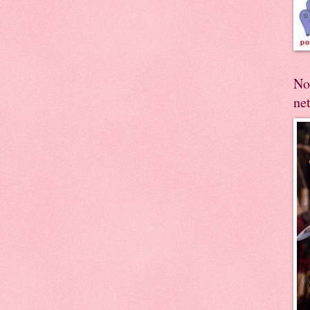
No
ne