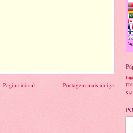
Pá
Pági
Página inicial
Postagem mais antiga
ED
SA
PO