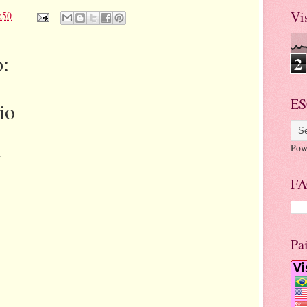
Vi
:50
:
2
ES
io
Pow
.
FA
Pa