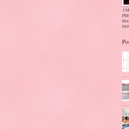
.UM
PRE
MA
NOS
Po