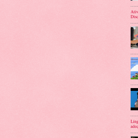
Ativ
Disc
Líng
adeq