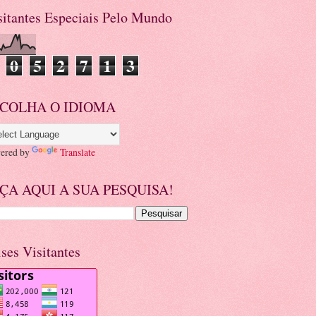
sitantes Especiais Pelo Mundo
0
5
2
7
1
3
COLHA O IDIOMA
ered by
Translate
ÇA AQUI A SUA PESQUISA!
ises Visitantes