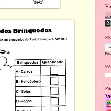
Vi
2
ES
Pow
FA
Pa