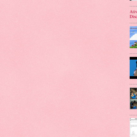
Ativ
Disc