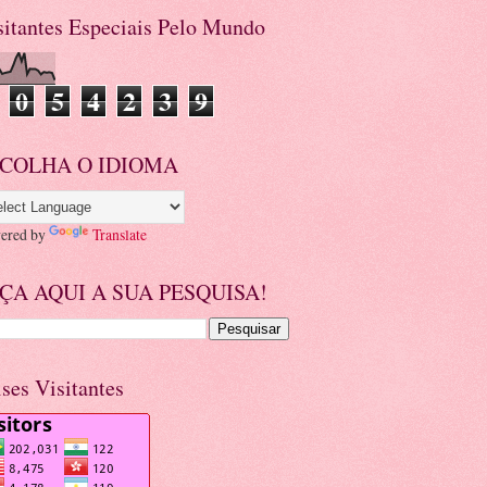
sitantes Especiais Pelo Mundo
0
5
4
2
3
9
COLHA O IDIOMA
ered by
Translate
ÇA AQUI A SUA PESQUISA!
ises Visitantes