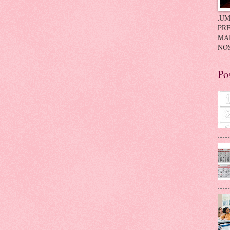
.UM
PRE
MA
NOS
Po