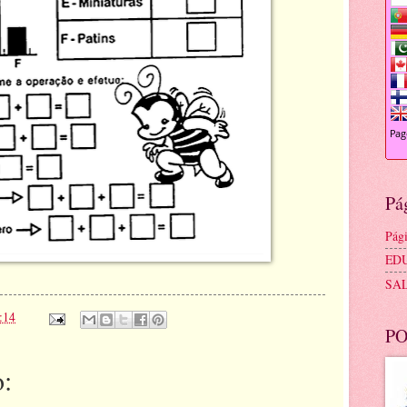
Pá
Pági
ED
SA
:14
PO
: