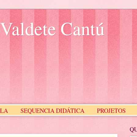
 Valdete Cantú
ULA
SEQUENCIA DIDÁTICA
PROJETOS
Meus Selinhos
MEUS SLIDES
Q