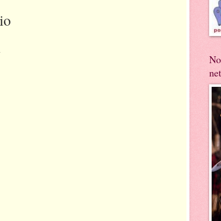
io
.
No
ne