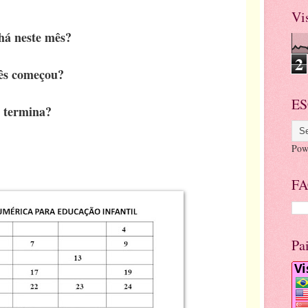
Vi
há neste mês?
2
ês começou?
ES
 termina?
Pow
FA
Pa