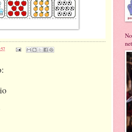
No
ne
:57
:
io
.