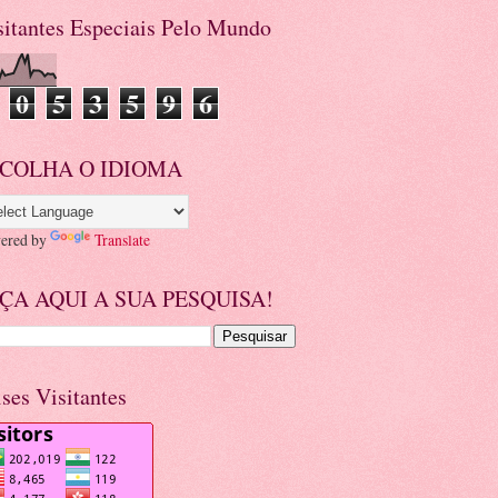
sitantes Especiais Pelo Mundo
0
5
3
5
9
6
COLHA O IDIOMA
ered by
Translate
ÇA AQUI A SUA PESQUISA!
ises Visitantes