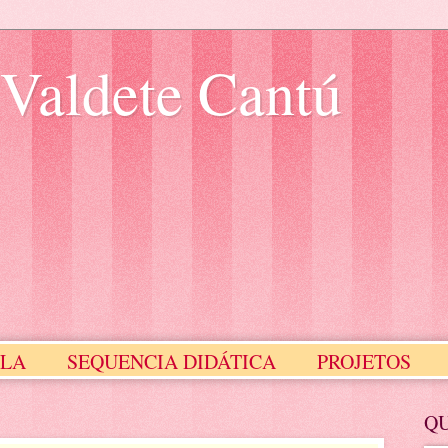
 Valdete Cantú
ULA
SEQUENCIA DIDÁTICA
PROJETOS
Meus Selinhos
MEUS SLIDES
Q