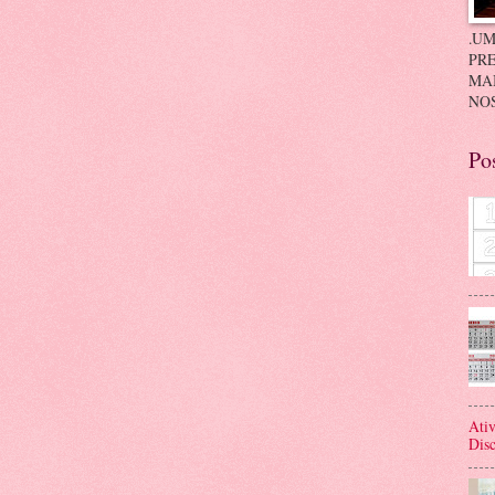
.UM
PRE
MA
NOS
Po
Ativ
Disc