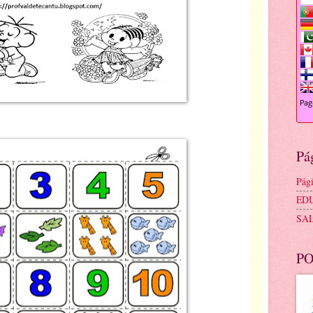
Pá
Pági
ED
SA
PO