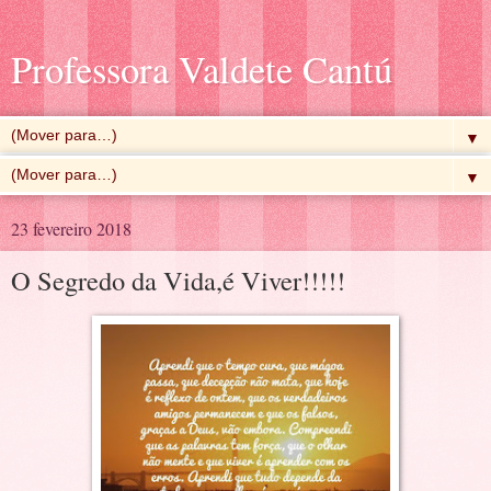
Professora Valdete Cantú
▼
▼
23 fevereiro 2018
O Segredo da Vida,é Viver!!!!!