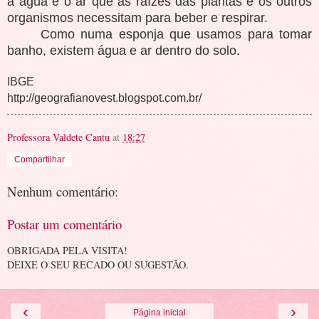
a água e o ar que as raízes das plantas e os outros
organismos necessitam para beber e respirar.
Como numa esponja que usamos para tomar
banho, existem água e ar dentro do solo.
IBGE
http://geografianovest.blogspot.com.br/
Professora Valdete Cantu
at
18:27
Compartilhar
Nenhum comentário:
Postar um comentário
OBRIGADA PELA VISITA!
DEIXE O SEU RECADO OU SUGESTÃO.
‹
›
Página inicial