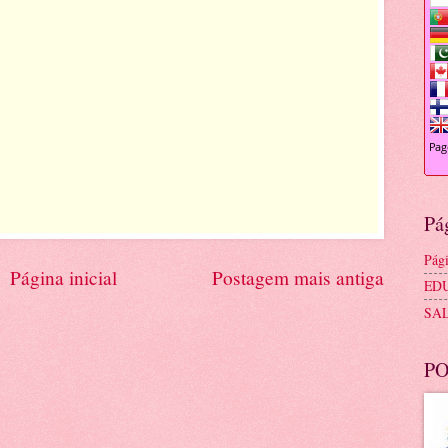
Pá
Pági
Página inicial
Postagem mais antiga
ED
SA
PO