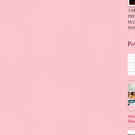
.UM
PRE
MA
NOS
Po
Ativ
Disc