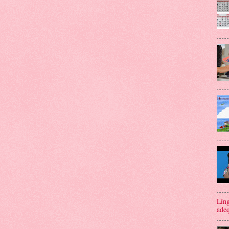
Líng
adeq