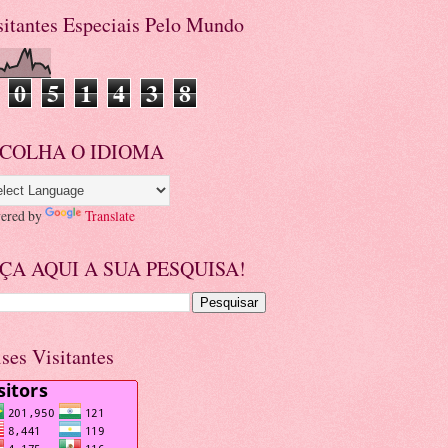
sitantes Especiais Pelo Mundo
0
5
1
4
3
8
COLHA O IDIOMA
ered by
Translate
ÇA AQUI A SUA PESQUISA!
ises Visitantes