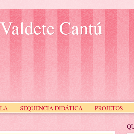
 Valdete Cantú
ULA
SEQUENCIA DIDÁTICA
PROJETOS
Meus Selinhos
MEUS SLIDES
Q