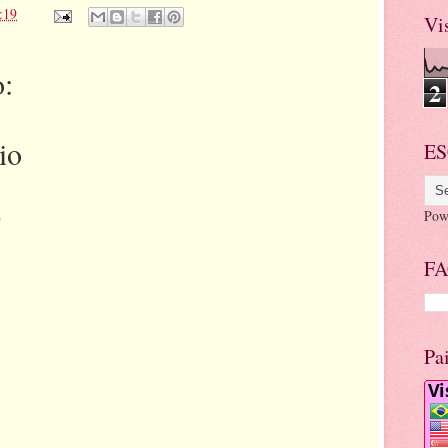
:19
Vi
:
2
io
ES
.
Pow
FA
Pa