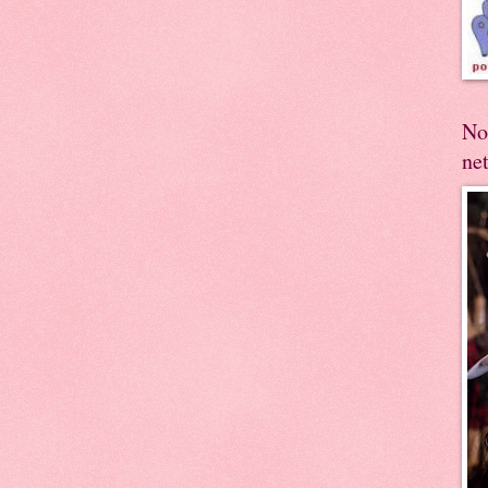
No
ne