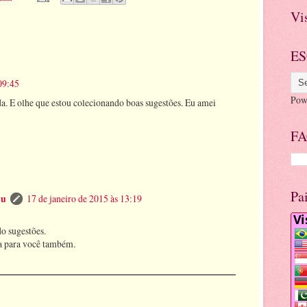
Vi
ES
09:45
Pow
. E olhe que estou colecionando boas sugestões. Eu amei
FA
Pa
tu
17 de janeiro de 2015 às 13:19
o sugestões.
a para você também.