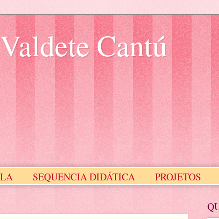
 Valdete Cantú
ULA
SEQUENCIA DIDÁTICA
PROJETOS
Meus Selinhos
MEUS SLIDES
Q