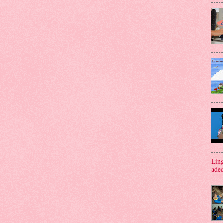
Líng
adeq