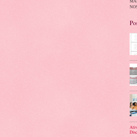
MA
NOS
Po
Ativ
Disc