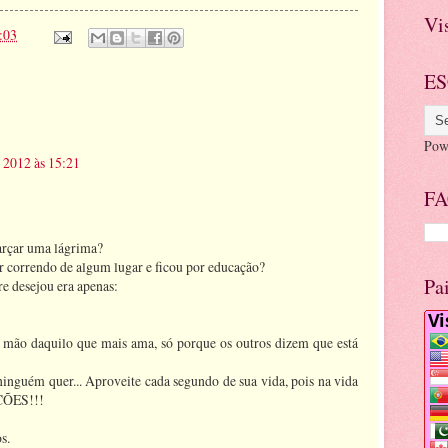
Vi
:03
ES
Pow
 2012 às 15:21
FA
farçar uma lágrima?
r correndo de algum lugar e ficou por educação?
Pa
e desejou era apenas:
r mão daquilo que mais ama, só porque os outros dizem que está
es ninguém quer... Aproveite cada segundo de sua vida, pois na vida
ÇÕES!!!
s.