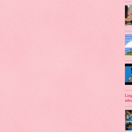
Líng
adeq