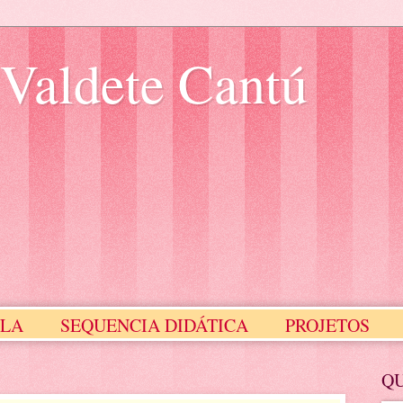
 Valdete Cantú
ULA
SEQUENCIA DIDÁTICA
PROJETOS
Meus Selinhos
MEUS SLIDES
Q