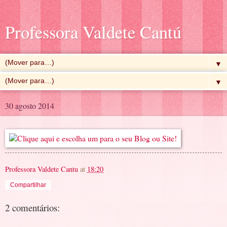
Professora Valdete Cantú
▼
▼
30 agosto 2014
Professora Valdete Cantu
at
18:20
Compartilhar
2 comentários: