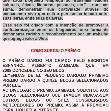
que cada blogueiro emprega ao transmitir valores
culturais, éticos, literários, pessoais, etc.”… que, em
suma, demonstram sua criatividade através do
pensamento vivo que está e permanece intacto entre
suas letras, entre suas palavras.
Esse selo foi criado com a intenção de promover a
confraternização entre os blogueiros, uma forma de
demonstrar carinho e reconhecimento por um trabalho
que agrega valor à Web.
COMO SURGIU O PRÊMIO
O PRÊMIO DARDO FOI CRIADO PELO ESCRITOR
ESPANHOL ALBERTO ZAMBADE QUE, EM
2008,CONCEDEU NO SEU BLOG:
LEYENDAS DE EL PEQUENO DARDO,O PRIMEIRO
PRÊMIO DARDO A QUINZE BLOGS SELECIONADOS
POR ELE.
AO DIVULGAR O PRÊMIO, ZAMBADE SOLICITOU AOS
BLOGS SELECIONADO QUE TAMBÈM INDICASSEM
OUTROS BLOGS OU SITES CONSIDERADOS
MERECEDORES DO PRÊMIO, ASSIM A PREMIÇÃO
ESPALHOU PELA INTERNET.