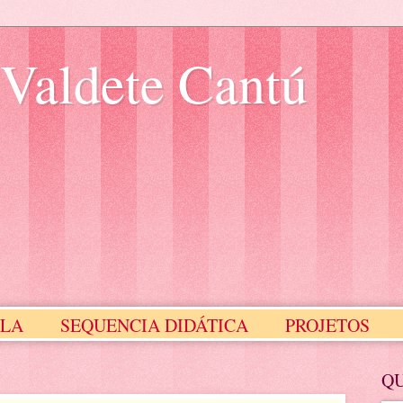
 Valdete Cantú
ULA
SEQUENCIA DIDÁTICA
PROJETOS
Meus Selinhos
MEUS SLIDES
Q