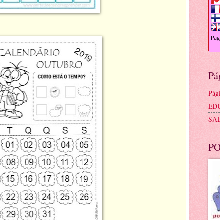
Pá
Pági
ED
SA
PO