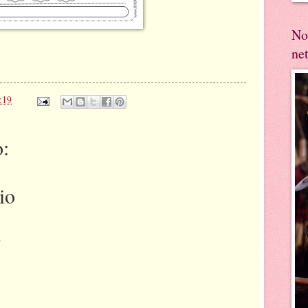
No
ne
:19
:
io
.