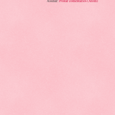
Assinar:
Postar comentários (Atom)