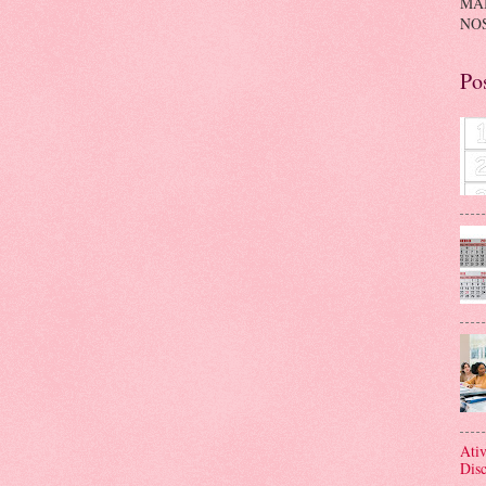
MA
NOS
Po
Ativ
Disc