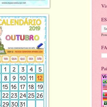
Vi
ES
Pow
FA
Pa