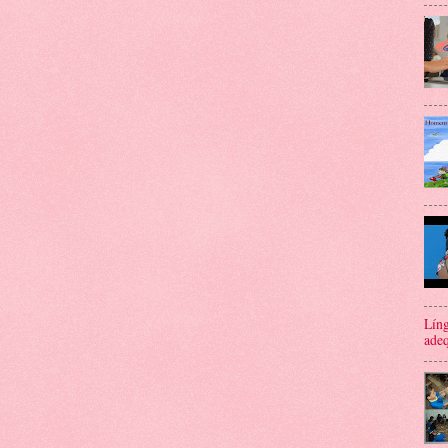
Líng
adeq