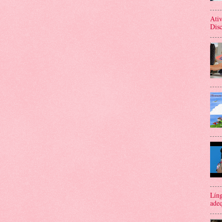
Ativ
Disc
Líng
adeq