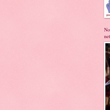
No
ne