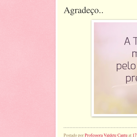
Agradeço..
Postado por
Professora Valdete Cantu
at
17