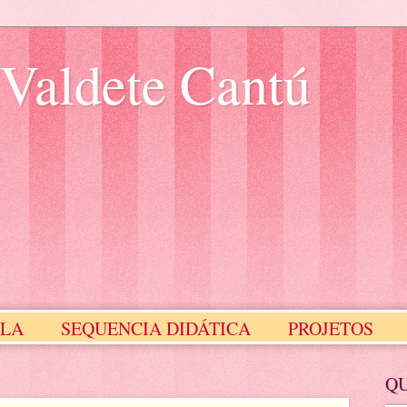
 Valdete Cantú
ULA
SEQUENCIA DIDÁTICA
PROJETOS
Meus Selinhos
MEUS SLIDES
Q