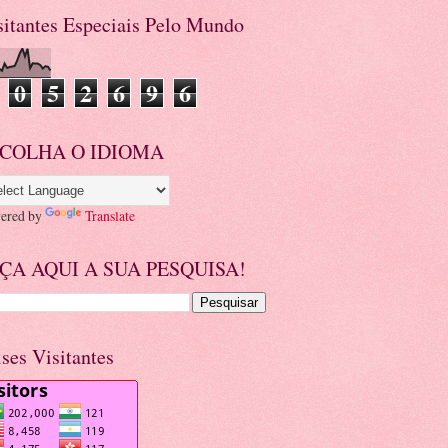
sitantes Especiais Pelo Mundo
0
5
2
6
9
6
COLHA O IDIOMA
ered by
Translate
ÇA AQUI A SUA PESQUISA!
ises Visitantes