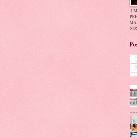
.UM
PRE
MA
NOS
Po