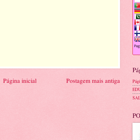
Pá
Página inicial
Postagem mais antiga
Pági
ED
SA
PO