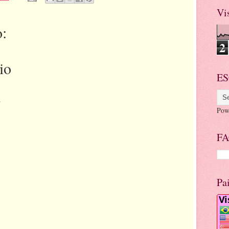
Vi
:
2
io
ES
.
Pow
FA
Pa