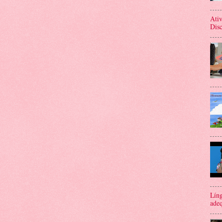
Ativ
Disc
Líng
adeq