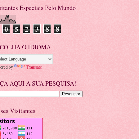
sitantes Especiais Pelo Mundo
0
5
2
3
8
8
COLHA O IDIOMA
ered by
Translate
ÇA AQUI A SUA PESQUISA!
ises Visitantes