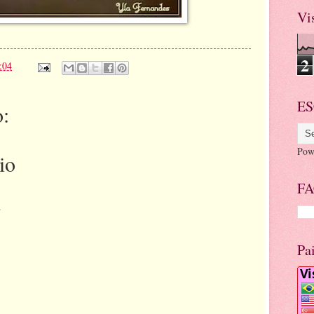
Vi
2
:04
ES
:
Pow
io
FA
.
Pa