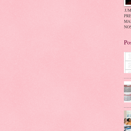
.UM
PRE
MA
NOS
Po