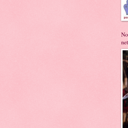
No
ne