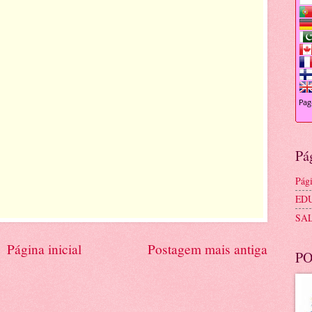
Pá
Pági
ED
SA
Página inicial
Postagem mais antiga
PO