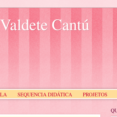
 Valdete Cantú
ULA
SEQUENCIA DIDÁTICA
PROJETOS
Meus Selinhos
MEUS SLIDES
Q