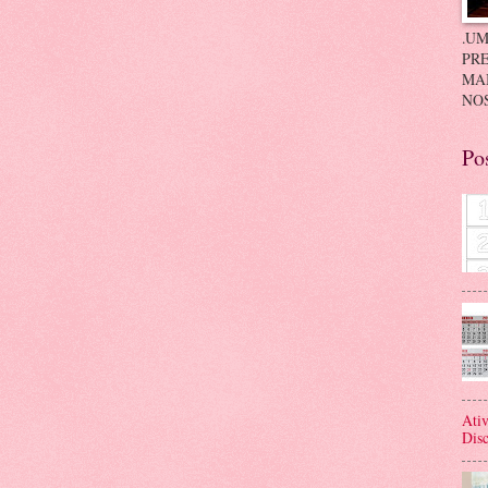
.UM
PRE
MA
NOS
Po
Ativ
Disc