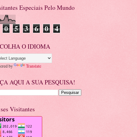
sitantes Especiais Pelo Mundo
0
5
3
6
0
4
COLHA O IDIOMA
ered by
Translate
ÇA AQUI A SUA PESQUISA!
ises Visitantes