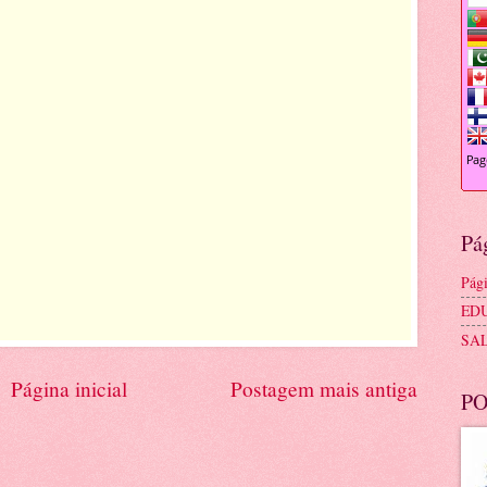
Pá
Pági
ED
SA
Página inicial
Postagem mais antiga
PO