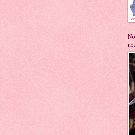
No
ne