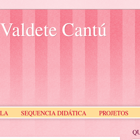
 Valdete Cantú
ULA
SEQUENCIA DIDÁTICA
PROJETOS
Meus Selinhos
MEUS SLIDES
Q