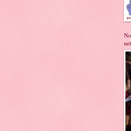
No
ne