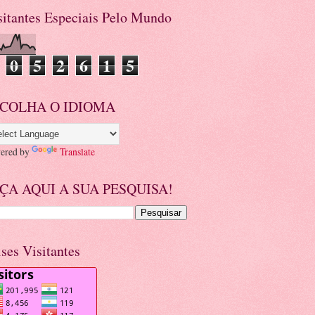
sitantes Especiais Pelo Mundo
0
5
2
6
1
5
COLHA O IDIOMA
ered by
Translate
ÇA AQUI A SUA PESQUISA!
ises Visitantes