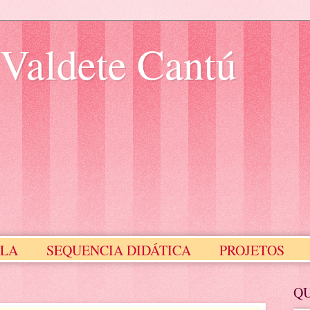
 Valdete Cantú
ULA
SEQUENCIA DIDÁTICA
PROJETOS
Meus Selinhos
MEUS SLIDES
Q