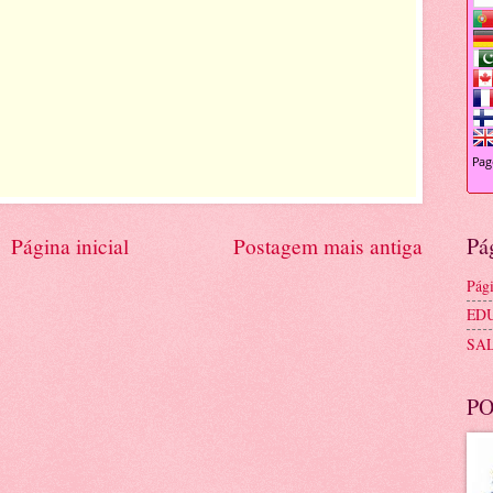
Pá
Página inicial
Postagem mais antiga
Pági
ED
SA
PO