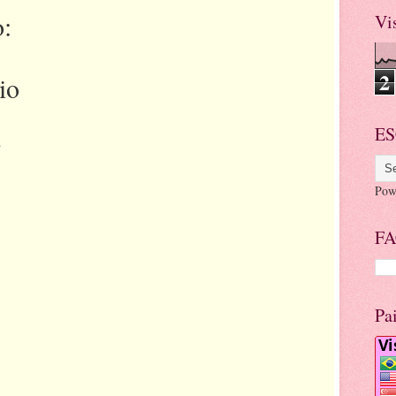
:
Vi
2
io
ES
.
Pow
FA
Pa