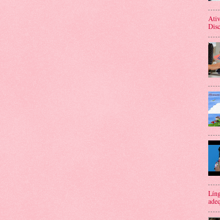
Ativ
Disc
Líng
adeq