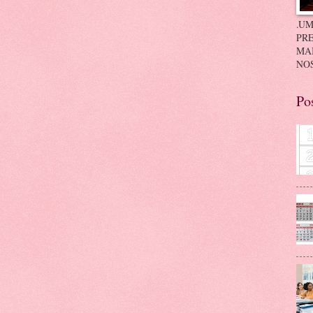
.UM
PRE
MA
NOS
Po