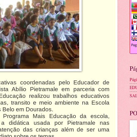
Pá
Pági
ativas coordenadas pelo Educador de
ED
ista Abílio Pietramale em parceria com
ucação realizou trabalhos educativos
SA
as, transito e meio ambiente na Escola
 Belo em Dourados.
PO
 Programa Mais Educação da escola,
 a didática usada por Pietramale nas
atenção das crianças além de ser uma
ediato sobre os temas.