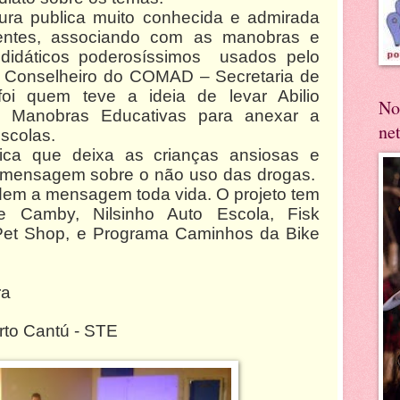
gura publica muito conhecida e admirada
centes, associando com as manobras e
s didáticos poderosíssimos usados pelo
a, Conselheiro do COMAD – Secretaria de
oi quem teve a ideia de levar Abilio
No
o Manobras Educativas para anexar a
ne
scolas.
ica que deixa as crianças ansiosas e
a mensagem sobre o não uso das drogas.
dem a mensagem toda vida. O projeto tem
te Camby, Nilsinho Auto Escola, Fisk
 Pet Shop, e Programa Caminhos da Bike
ra
rto Cantú - STE