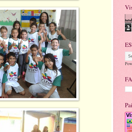
Vi
2
ES
Pow
FA
Pa