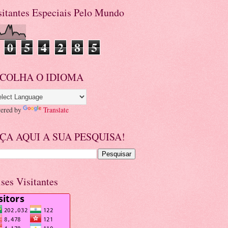
sitantes Especiais Pelo Mundo
0
5
4
2
8
5
COLHA O IDIOMA
ered by
Translate
ÇA AQUI A SUA PESQUISA!
ises Visitantes