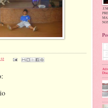
.UM
PRE
MA
NOS
Po
:32
Ativ
Disc
:
io
.