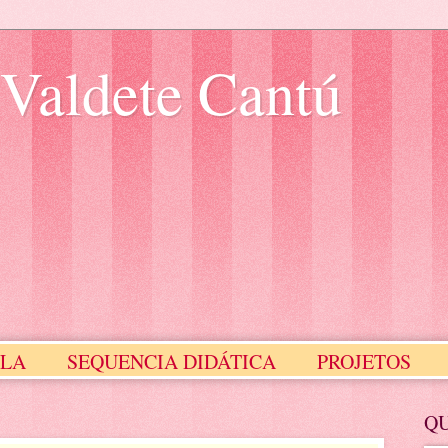
 Valdete Cantú
ULA
SEQUENCIA DIDÁTICA
PROJETOS
Meus Selinhos
MEUS SLIDES
Q