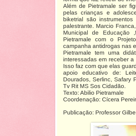
Além de Pietramale ser fi
pelas crianças e adoles
biketrial são instrumento
palestrante. Marcio Franc
Municipal de Educação ,f
Pietramale com o Projet
campanha antidrogas nas e
Pietramale tem uma didát
interessadas em receber 
Isso faz com que elas guar
apoio educativo de: Lei
Dourados, Serlinc, Safary
Tv Rit MS Sos Cidadão.
Texto: Abilio Pietramale
Coordenação: Cícera Perei
Publicação: Professor Gilbe