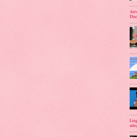
Ativ
Disc
Líng
adeq