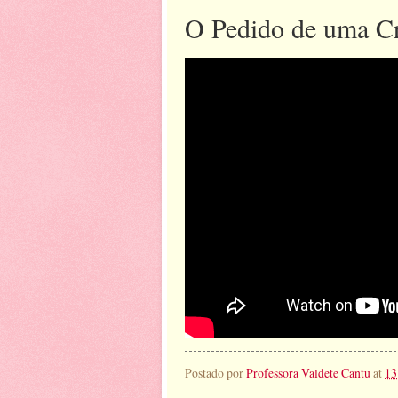
O Pedido de uma Cr
Postado por
Professora Valdete Cantu
at
13