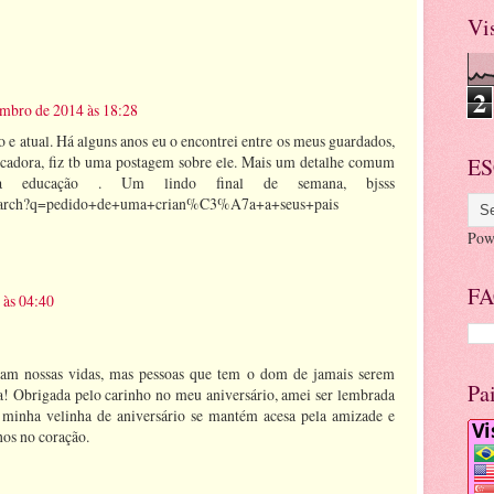
Vi
2
mbro de 2014 às 18:28
ro e atual. Há alguns anos eu o encontrei entre os meus guardados,
cadora, fiz tb uma postagem sobre ele. Mais um detalhe comum
ES
ela educação . Um lindo final de semana, bjsss
br/search?q=pedido+de+uma+crian%C3%A7a+a+seus+pais
Pow
FA
 às 04:40
cam nossas vidas, mas pessoas que tem o dom de jamais serem
Pa
a! Obrigada pelo carinho no meu aniversário, amei ser lembrada
 minha velinha de aniversário se mantém acesa pela amizade e
hos no coração.