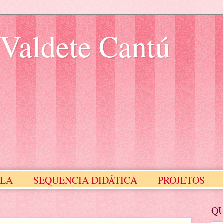
 Valdete Cantú
ULA
SEQUENCIA DIDÁTICA
PROJETOS
Meus Selinhos
MEUS SLIDES
Q