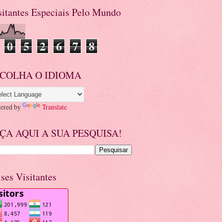
sitantes Especiais Pelo Mundo
0
5
2
6
7
8
COLHA O IDIOMA
ered by
Translate
ÇA AQUI A SUA PESQUISA!
ises Visitantes