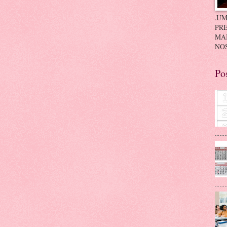
.UM
PRE
MA
NOS
Po