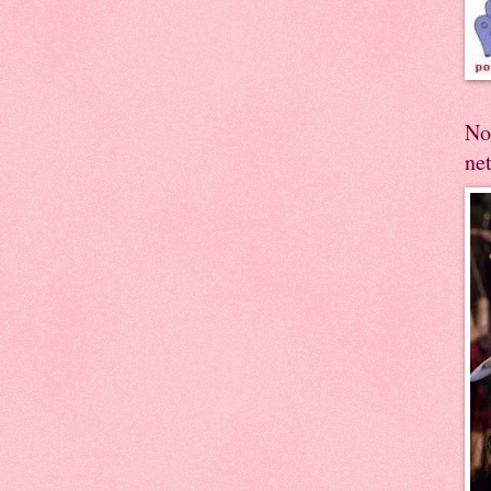
No
ne