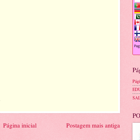
Pá
Pági
ED
SA
.
PO
Página inicial
Postagem mais antiga