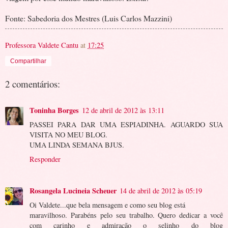
Fonte: Sabedoria dos Mestres (Luis Carlos Mazzini)
Professora Valdete Cantu
at
17:25
Compartilhar
2 comentários:
Toninha Borges
12 de abril de 2012 às 13:11
PASSEI PARA DAR UMA ESPIADINHA. AGUARDO SUA
VISITA NO MEU BLOG.
UMA LINDA SEMANA BJUS.
Responder
Rosangela Lucineia Scheuer
14 de abril de 2012 às 05:19
Oi Valdete...que bela mensagem e como seu blog está
maravilhoso. Parabéns pelo seu trabalho. Quero dedicar a você
com carinho e admiração o selinho do blog