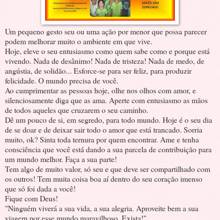
Um pequeno gesto seu ou uma ação por menor que possa parecer
podem melhorar muito o ambiente em que vive.
Hoje, eleve o seu entusiasmo como quem sabe como e porque está
vivendo. Nada de desânimo! Nada de tristeza! Nada de medo, de
angústia, de solidão... Esforce-se para ser feliz, para produzir
felicidade. O mundo precisa de você.
Ao cumprimentar as pessoas hoje, olhe nos olhos com amor, e
silenciosamente diga que as ama. Aperte com entusiasmo as mãos
de todos aqueles que cruzarem o seu caminho.
Dê um pouco de si, em segredo, para todo mundo. Hoje é o seu dia
de se doar e de deixar sair todo o amor que está trancado. Sorria
muito, ok? Sinta toda ternura por quem encontrar. Ame e tenha
consciência que você está dando a sua parcela de contribuição para
um mundo melhor. Faça a sua parte!
Tem algo de muito valor, só seu e que deve ser compartilhado com
os outros! Tem muita coisa boa aí dentro do seu coração imenso
que só foi dada a você!
Fique com Deus!
"Ninguém viverá a sua vida, a sua alegria. Aproveite bem a sua
viagem por esse mundo maravilhoso. Exista!"